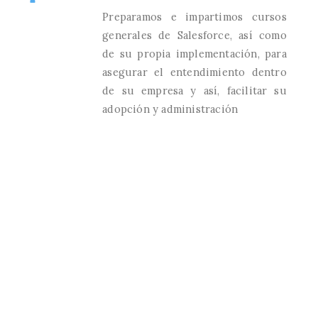
Preparamos e impartimos cursos
generales de Salesforce, así como
de su propia implementación, para
asegurar el entendimiento dentro
de su empresa y así, facilitar su
adopción y administración
Soporte
Se da soporte correctivo sobre
implementaciones realizadas por
terceros, en diversas modalidades
de atención y horario. Todo a priori
desde un enfoque de asistencia
remota.
Evolutivos